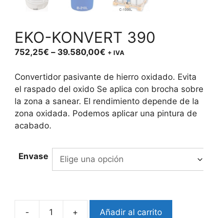
EKO-KONVERT 390
Price
752,25
€
–
39.580,00
€
+ IVA
range:
752,25€
Convertidor pasivante de hierro oxidado. Evita
through
el raspado del oxido Se aplica con brocha sobre
39.580,00€
la zona a sanear. El rendimiento depende de la
zona oxidada. Podemos aplicar una pintura de
acabado.
Envase
-
+
Añadir al carrito
EKO-