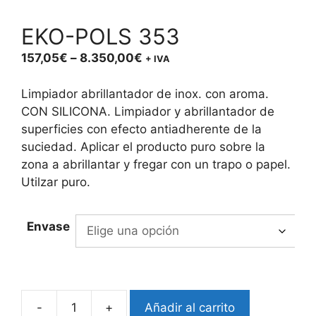
EKO-POLS 353
Price
157,05
€
–
8.350,00
€
+ IVA
range:
157,05€
Limpiador abrillantador de inox. con aroma.
through
CON SILICONA. Limpiador y abrillantador de
8.350,00€
superficies con efecto antiadherente de la
suciedad. Aplicar el producto puro sobre la
zona a abrillantar y fregar con un trapo o papel.
Utilzar puro.
Envase
-
+
Añadir al carrito
EKO-