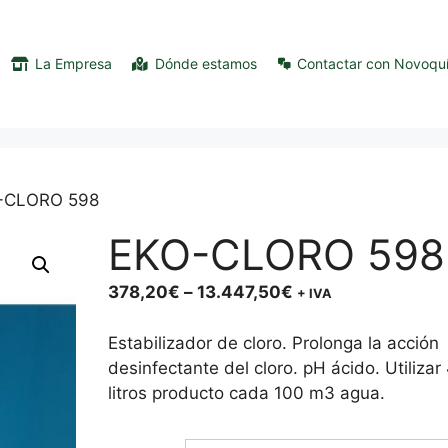
La Empresa
Dónde estamos
Contactar con Novoqu
-CLORO 598
EKO-CLORO 598
Price
378,20
€
–
13.447,50
€
+ IVA
range:
378,20€
Estabilizador de cloro. Prolonga la acción
through
desinfectante del cloro. pH ácido. Utilizar
13.447,50€
litros producto cada 100 m3 agua.