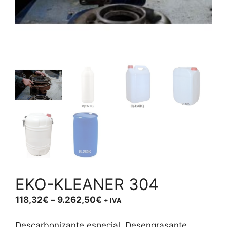
EKO-KLEANER 304
Price
118,32
€
–
9.262,50
€
+ IVA
range:
118,32€
Descarbonizante especial. Desengrasante