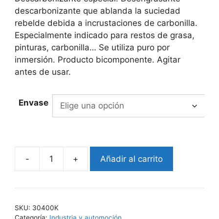
through
descarbonizante que ablanda la suciedad
9.262,50€
rebelde debida a incrustaciones de carbonilla.
Especialmente indicado para restos de grasa,
pinturas, carbonilla… Se utiliza puro por
inmersión. Producto bicomponente. Agitar
antes de usar.
Envase
-
+
Añadir al carrito
EKO-
KLEANER
304
cantidad
SKU:
30400K
Categoría:
Industria y automoción