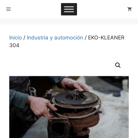
Saltar
Menú
al
contenido
Inicio
/
Industria y automoción
/ EKO-KLEANER
304